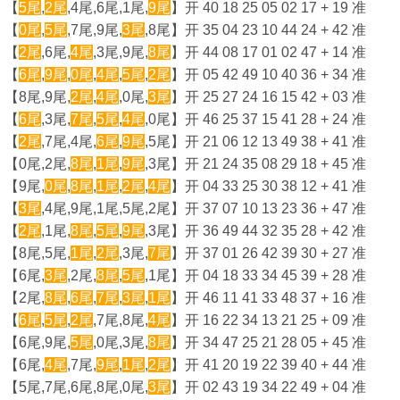
 【
5尾
,
2尾
,4尾,6尾,1尾,
9尾
】开 40 18 25 05 02 17 + 19 准
 【
0尾
,
5尾
,7尾,9尾,
3尾
,8尾】开 35 04 23 10 44 24 + 42 准
 【
2尾
,6尾,
4尾
,3尾,9尾,
8尾
】开 44 08 17 01 02 47 + 14 准
 【
6尾
,
9尾
,
0尾
,
4尾
,
5尾
,
2尾
】开 05 42 49 10 40 36 + 34 准
 【8尾,9尾,
2尾
,
4尾
,0尾,
3尾
】开 25 27 24 16 15 42 + 03 准
 【
6尾
,3尾,
7尾
,
5尾
,
4尾
,0尾】开 46 25 37 15 41 28 + 24 准
 【
2尾
,7尾,4尾,
6尾
,
9尾
,5尾】开 21 06 12 13 49 38 + 41 准
 【0尾,2尾,
8尾
,
1尾
,
9尾
,3尾】开 21 24 35 08 29 18 + 45 准
 【9尾,
0尾
,
8尾
,
1尾
,
2尾
,
4尾
】开 04 33 25 30 38 12 + 41 准
 【
3尾
,4尾,9尾,1尾,5尾,2尾】开 37 07 10 13 23 36 + 47 准
 【
2尾
,1尾,
8尾
,
5尾
,
9尾
,3尾】开 36 49 44 32 35 28 + 42 准
 【8尾,5尾,
1尾
,
2尾
,3尾,
7尾
】开 37 01 26 42 39 30 + 27 准
 【6尾,
3尾
,2尾,
8尾
,
5尾
,1尾】开 04 18 33 34 45 39 + 28 准
 【2尾,
8尾
,
6尾
,
7尾
,
3尾
,
1尾
】开 46 11 41 33 48 37 + 16 准
 【
6尾
,
5尾
,
2尾
,7尾,8尾,
4尾
】开 16 22 34 13 21 25 + 09 准
 【6尾,9尾,
5尾
,0尾,3尾,
8尾
】开 34 47 25 21 28 05 + 45 准
 【6尾,
4尾
,7尾,
9尾
,
1尾
,
2尾
】开 41 20 19 22 39 40 + 44 准
【5尾,7尾,6尾,8尾,0尾,
3尾
】开 02 43 19 34 22 49 + 04 准