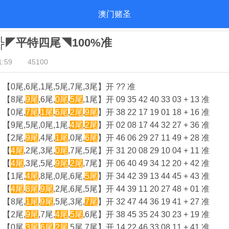
澳门赌圣
圣╬◤平特四尾◥100%准
:59
45100
【0尾,6尾,1尾,5尾,7尾,3尾】开 ?? 准
 【8尾,
9尾
,6尾,
0尾
,
5尾
,1尾】开 09 35 42 40 33 03 + 13 准
 【0尾,
7尾
,
1尾
,
6尾
,
2尾
,
9尾
】开 38 22 17 19 01 18 + 16 准
【9尾,5尾,0尾,1尾,
4尾
,
2尾
】开 02 08 17 44 32 27 + 36 准
 【2尾,
9尾
,4尾,
1尾
,0尾,
6尾
】开 46 06 29 27 11 49 + 28 准
 【
4尾
,2尾,3尾,
0尾
,7尾,5尾】开 31 20 08 29 10 04 + 11 准
 【
4尾
,3尾,5尾,
9尾
,
2尾
,7尾】开 06 40 49 34 12 20 + 42 准
 【1尾,
4尾
,8尾,0尾,6尾,
5尾
】开 34 42 39 13 44 45 + 43 准
 【
4尾
,
8尾
,
9尾
,2尾,6尾,5尾】开 44 39 11 20 27 48 + 01 准
 【8尾,
1尾
,
9尾
,5尾,3尾,
7尾
】开 32 47 44 36 19 41 + 27 准
 【2尾,
9尾
,7尾,
4尾
,
5尾
,6尾】开 38 45 35 24 30 23 + 19 准
 【0尾,
3尾
,
6尾
,
2尾
,5尾,7尾】开 14 22 46 33 08 11 + 41 准