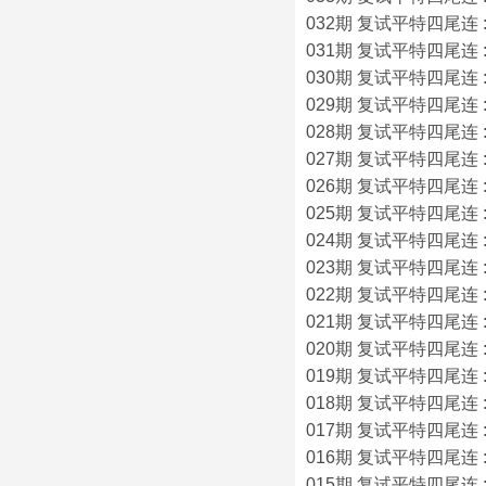
032期 复试平特四尾连 :
031期 复试平特四尾连 : 
030期 复试平特四尾连 :
029期 复试平特四尾连 :
028期 复试平特四尾连 :
027期 复试平特四尾连 :
026期 复试平特四尾连 :
025期 复试平特四尾连 :
024期 复试平特四尾连 :
023期 复试平特四尾连 :
022期 复试平特四尾连 :
021期 复试平特四尾连 :
020期 复试平特四尾连 :
019期 复试平特四尾连 : 
018期 复试平特四尾连 :
017期 复试平特四尾连 :
016期 复试平特四尾连 :
015期 复试平特四尾连 :