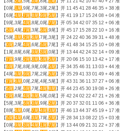
 【3尾,
2尾
,5尾,
0尾
,8尾,
1尾
】开 11 21 42 10 47 40 + 27 准
 【0尾,
1尾
,9尾,7尾,3尾,2尾】开 11 45 41 28 46 35 + 38 准
 【6尾,
4尾
,
7尾
,
8尾
,
9尾
,
5尾
】开 41 19 17 15 24 08 + 04 准
 【9尾,3尾,
4尾
,8尾,0尾,
7尾
】开 05 34 42 07 35 12 + 06 准
 【
5尾
,4尾,
7尾
,3尾,
6尾
,9尾】开 45 17 15 28 22 10 + 16 准
 【5尾,
8尾
,
2尾
,
6尾
,7尾,3尾】开 24 22 40 36 39 31 + 48 准
 【
0尾
,2尾,
4尾
,6尾,
5尾
,7尾】开 41 48 34 15 25 10 + 08 准
【1尾,8尾,6尾,
9尾
,
3尾
,0尾】开 13 44 42 24 32 14 + 09 准
 【
7尾
,9尾,
2尾
,
0尾
,
6尾
,
5尾
】开 20 06 15 10 13 42 + 17 准
 【
6尾
,7尾,8尾,9尾,0尾,
5尾
】开 34 35 46 31 13 03 + 44 准
 【4尾,
6尾
,
9尾
,7尾,2尾,
5尾
】开 35 29 41 33 01 49 + 46 准
 【
7尾
,
6尾
,0尾,2尾,4尾,5尾】开 43 31 36 11 37 27 + 06 准
 【
5尾
,2尾,
6尾
,7尾,
4尾
,
8尾
】开 44 23 45 30 19 08 + 26 准
 【
2尾
,8尾,
4尾
,
6尾
,5尾,0尾】开 42 24 02 22 47 21 + 26 准
 【5尾,3尾,
6尾
,
0尾
,9尾,
2尾
】开 20 37 32 01 11 06 + 36 准
 【8尾,
6尾
,0尾,
7尾
,
4尾
,
3尾
】开 46 13 44 37 45 19 + 17 准
 【
5尾
,
4尾
,6尾,
3尾
,7尾,
2尾
】开 28 34 13 08 22 15 + 03 准
 【0尾,
9尾
,
3尾
,
4尾
,
1尾
,
7尾
】开 13 44 09 21 31 22 + 37 准