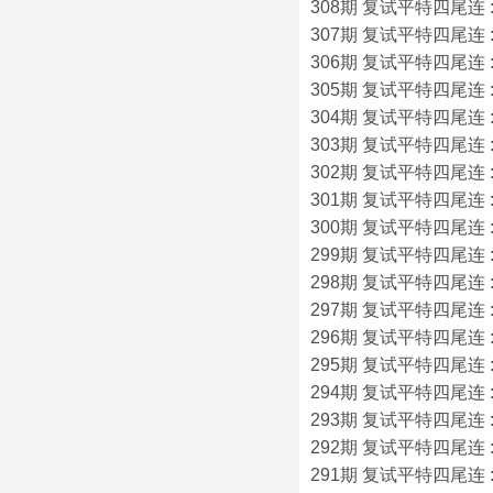
308期 复试平特四尾连 :
307期 复试平特四尾连 :
306期 复试平特四尾连 :
305期 复试平特四尾连 :
304期 复试平特四尾连 :
303期 复试平特四尾连 :
302期 复试平特四尾连 :
301期 复试平特四尾连 :
300期 复试平特四尾连 :
299期 复试平特四尾连 :
298期 复试平特四尾连 :
297期 复试平特四尾连 :
296期 复试平特四尾连 :
295期 复试平特四尾连 :
294期 复试平特四尾连 :
293期 复试平特四尾连 :
292期 复试平特四尾连 :
291期 复试平特四尾连 :