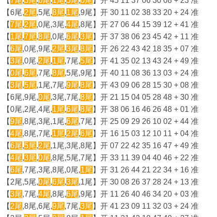
 【
7尾
,
3尾
,
6尾
,
1尾
,
5尾
,
0尾
】开 45 11 37 06 30 08 + 23 准
 【6尾,
2尾
,5尾,
8尾
,
1尾
,9尾】开 30 11 02 38 33 20 + 24 准
 【
7尾
,
2尾
,0尾,3尾,
4尾
,8尾】开 27 06 44 15 39 12 + 41 准
 【
1尾
,
7尾
,
8尾
,0尾,
6尾
,
3尾
】开 37 38 06 23 45 42 + 11 准
 【
6尾
,0尾,9尾,
2尾
,
3尾
,
8尾
】开 26 22 43 42 18 35 + 07 准
 【
3尾
,0尾,
2尾
,
1尾
,7尾,
5尾
】开 41 35 02 13 43 24 + 49 准
 【
0尾
,
6尾
,7尾,
8尾
,5尾,9尾】开 40 11 08 36 13 03 + 24 准
 【
3尾
,
5尾
,1尾,7尾,
9尾
,
8尾
】开 43 09 06 28 15 30 + 08 准
 【6尾,9尾,
0尾
,3尾,7尾,
8尾
】开 21 15 04 05 28 48 + 30 准
【0尾,2尾,4尾,
1尾
,
6尾
,
8尾
】开 38 06 16 46 26 48 + 01 准
 【
9尾
,8尾,3尾,1尾,
6尾
,7尾】开 25 09 29 26 10 02 + 44 准
 【
4尾
,8尾,7尾,
1尾
,
2尾
,
6尾
】开 16 15 03 12 10 11 + 04 准
 【
6尾
,
5尾
,
2尾
,1尾,3尾,8尾】开 07 22 42 35 16 47 + 49 准
 【
4尾
,
3尾
,
0尾
,8尾,5尾,7尾】开 33 11 39 04 40 46 + 22 准
 【
6尾
,7尾,3尾,8尾,0尾,
1尾
】开 31 26 44 21 22 34 + 16 准
 【2尾,5尾,
0尾
,
6尾
,
3尾
,1尾】开 30 08 26 37 28 24 + 13 准
 【
3尾
,7尾,
4尾
,8尾,
6尾
,9尾】开 11 26 40 46 34 20 + 03 准
 【
2尾
,8尾,6尾,
9尾
,7尾,
3尾
】开 41 23 09 11 32 03 + 24 准