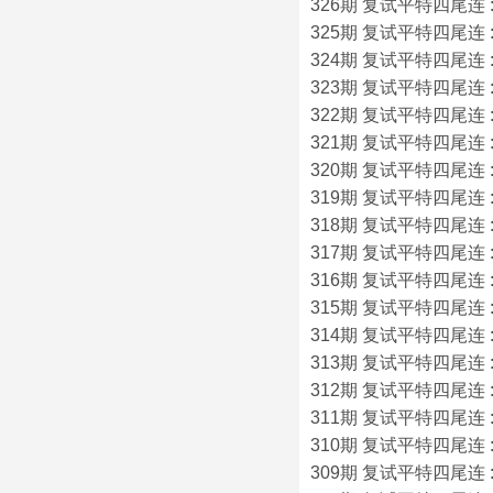
326期 复试平特四尾连 :
325期 复试平特四尾连 :
324期 复试平特四尾连 :
323期 复试平特四尾连 :
322期 复试平特四尾连 :
321期 复试平特四尾连 :
320期 复试平特四尾连 :
319期 复试平特四尾连 :
318期 复试平特四尾连 :
317期 复试平特四尾连 :
316期 复试平特四尾连 :
315期 复试平特四尾连 :
314期 复试平特四尾连 :
313期 复试平特四尾连 :
312期 复试平特四尾连 :
311期 复试平特四尾连 :
310期 复试平特四尾连 :
309期 复试平特四尾连 : 