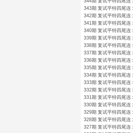
344期 复试平特四尾连 :
343期 复试平特四尾连 :
342期 复试平特四尾连 :
341期 复试平特四尾连 :
340期 复试平特四尾连 :
339期 复试平特四尾连 :
338期 复试平特四尾连 :
337期 复试平特四尾连 : 
336期 复试平特四尾连 :
335期 复试平特四尾连 :
334期 复试平特四尾连 :
333期 复试平特四尾连 :
332期 复试平特四尾连 :
331期 复试平特四尾连 :
330期 复试平特四尾连 :
329期 复试平特四尾连 :
328期 复试平特四尾连 :
327期 复试平特四尾连 :