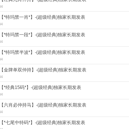
34
料-【*特玛禁一肖*】-(超级经典)独家长期发表
34
料-【*特玛禁一段*】-(超级经典)独家长期发表
34
料-【*特玛禁半波*】-(超级经典)独家长期发表
34
7料-【金牌单双仲持】-(超级经典)独家长期发表
34
料-【*经典15码*】-(超级经典)独家长期发表
34
7料-【六肖必仲持马】-(超级经典)独家长期发表
34
料-【*七尾中特码*】-(超级经典)独家长期发表