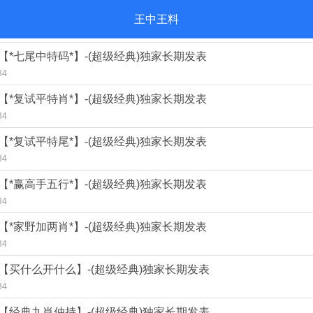
王中王料
料-【*七尾中特码*】-(超级经典)独家长期发表
34
料-【*复试平特肖*】-(超级经典)独家长期发表
34
料-【*复试平特尾*】-(超级经典)独家长期发表
34
料-【*赢高手五行*】-(超级经典)独家长期发表
34
料-【*家野加两肖*】-(超级经典)独家长期发表
34
7料-【买什么开什么】-(超级经典)独家长期发表
34
7料-【经典九肖仲持】-(超级经典)独家长期发表