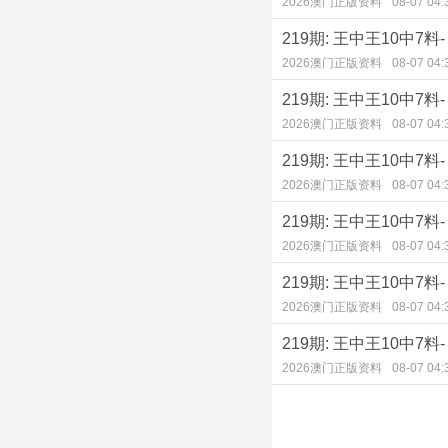
2026澳门正版资料
08-07 04:
219期: 王中王10中7
2026澳门正版资料
08-07 04:
219期: 王中王10中7
2026澳门正版资料
08-07 04:
219期: 王中王10中7
2026澳门正版资料
08-07 04:
219期: 王中王10中7
2026澳门正版资料
08-07 04:
219期: 王中王10中
2026澳门正版资料
08-07 04:
219期: 王中王10中
2026澳门正版资料
08-07 04: